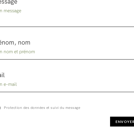
ssage
énom, nom
il
Protection des données et suivi du message
ENVOYE